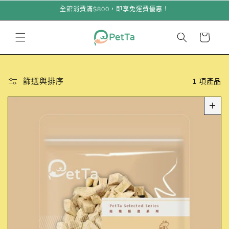
跳至內
全館消費滿$800，即享免運費優惠！
容
購
物
車
篩選與排序
1 項產品
＋