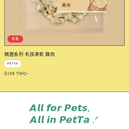
售罄
精選系列 毛孩凍乾 雞肉
廠
PETTA
商：
定
$159 TWD~
價
𝘼𝙡𝙡 𝙛𝙤𝙧 𝙋𝙚𝙩𝙨,
𝘼𝙡𝙡 𝙞𝙣 𝙋𝙚𝙩𝙏𝙖 .ᐟ